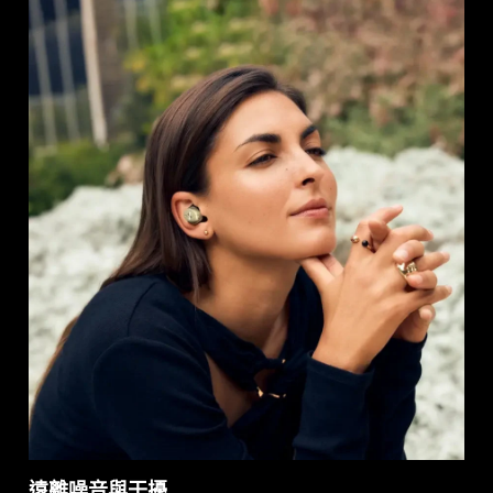
遠離噪音與干擾