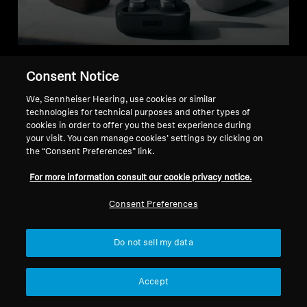
Consent Notice
We, Sennheiser Hearing, use cookies or similar
選擇適合您的入耳式耳機
technologies for technical purposes and other types of
cookies in order to offer you the best experience during
your visit. You can manage cookies’ settings by clicking on
the “Consent Preferences” link.
For more information consult our cookie privacy notice.
Consent Preferences
Do not sell my data
Accept