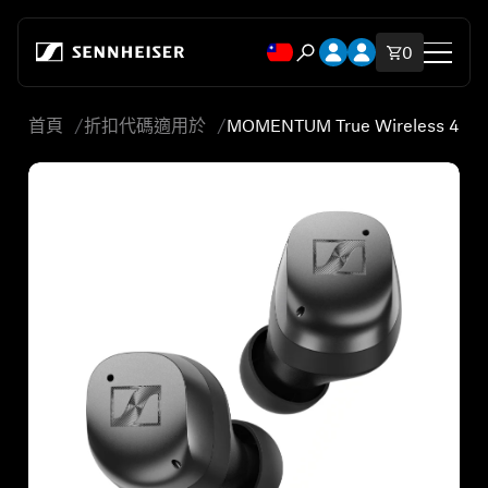
跳至內容
開啟帳號下拉式選單
開啟帳號下拉式選
購物車內
0
開啟搜尋互動視窗
首頁
折扣代碼適用於
MOMENTUM True Wireless 4
商店
所有耳機
所有發燒級耳機
所有音響組合
輔助聽力
備用零件與配件
所有優惠