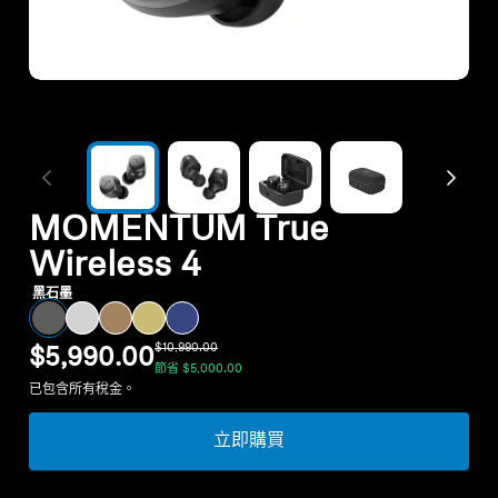
暢貨中心
探索
關於我們
MOMENTUM True
技術
Wireless 4
黑石墨
聲音空間
$10,990.00
$5,990.00
節省
$5,000.00
已包含所有稅金。
支援
立即購買
專業