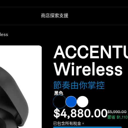
商店
探索
支援
less
輔助聽力
技術
備用零件與配件
電視輔助聽力
AMBEO|OS 與 Smart Control 應用程式
所有優惠
ACCENT
Conversation Clear Plus
森海塞爾聽力測試應用程式
暢貨中心
Auracast™
Smart Control 應用程式
Wireless
Smart Control Plus 應用程式
聲音空間
節奏由你掌控
黑色
$4,880.00
$5,990.00
節省
$1,11
已包含所有稅金。