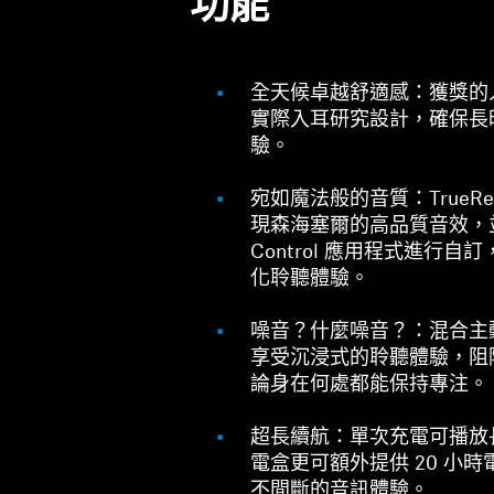
功能
全天候卓越舒適感：獲獎的
實際入耳研究設計，確保長
驗。
宛如魔法般的音質：TrueRe
現森海塞爾的高品質音效，並可
Control 應用程式進行
化聆聽體驗。
噪音？什麼噪音？：混合主
享受沉浸式的聆聽體驗，阻
論身在何處都能保持專注。
超長續航：單次充電可播放長
電盒更可額外提供 20 小
不間斷的音訊體驗。