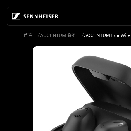
跳至內容
首頁
ACCENTUM 系列
ACCENTUM
True Wire
所有耳機
關於我們
所有發燒級耳機
真無線
打造音頻的未來
居家聆聽
無線耳機
關於我們
行動聆聽
頭戴式耳機
80年來，我們持續開創音頻的未來
發燒級遊戲
入耳式耳機
永續發展
所有音響組合
降噪耳機
在 Sonova 的職涯
-AMBEO-音響
耳塞式耳機
聆聽世界基金會
ACCENTUM 系列
發燒友體驗中心