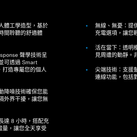
人體工學造型，基於
無線、無憂：提供便
時間聆聽的舒適體
充電選項，讓您
活在當下：透明
sponse 聲學技術呈
見周遭的動靜。
透過 Smart
自訂，打造專屬您的個人
尖端技術：支援藍
連線功能，包括對 A
動降噪技術確保您能
隔外界干擾，讓您無
達 8 小時，搭配充
時電量，讓您全天享受