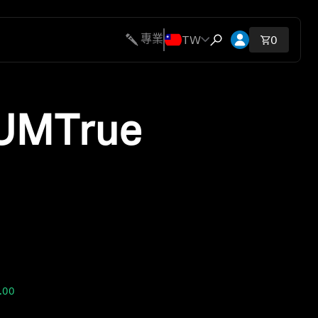
開啟帳號下拉
TW
專業
購物車內
0
開啟搜尋互動視窗
UM
True
0.00