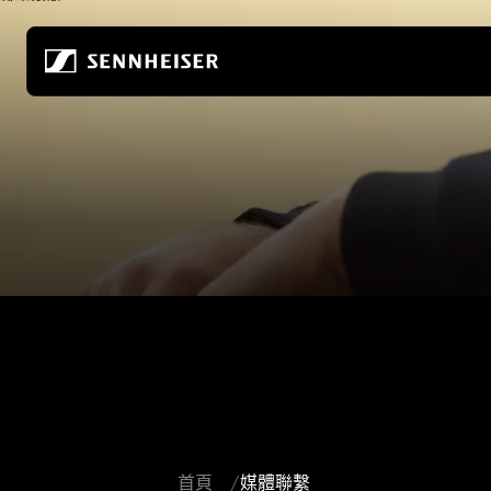
跳至內容
所有耳機
關於我們
所有發燒級耳機
真無線
打造音頻的未來
居家聆聽
無線耳機
關於我們
行動聆聽
頭戴式耳機
80年來，我們持續開創音頻的未來
發燒級遊戲
入耳式耳機
永續發展
所有音響組合
降噪耳機
在 Sonova 的職涯
-AMBEO-音響
耳塞式耳機
聆聽世界基金會
ACCENTUM 系列
發燒友體驗中心
首頁
媒體聯繫