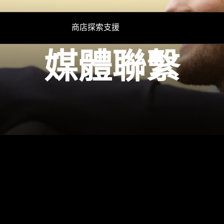
商店
探索
支援
媒體聯繫
輔助聽力
技術
備用零件與配件
電視輔助聽力
AMBEO|OS 與 Smart Control 應用程式
所有優惠
Conversation Clear Plus
森海塞爾聽力測試應用程式
暢貨中心
Auracast™
Smart Control 應用程式
Smart Control Plus 應用程式
聲音空間