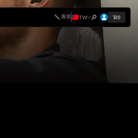
開啟帳號下拉
TW
專業
購物車內
0
開啟搜尋互動視窗