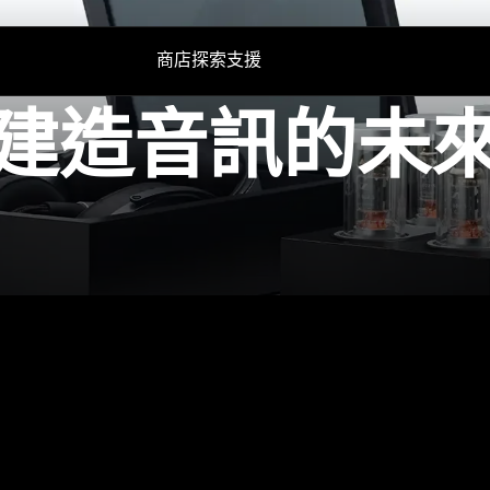
商店
探索
支援
建造音訊的未
輔助聽力
技術
備用零件與配件
電視輔助聽力
AMBEO|OS 與 Smart Control 應用程式
所有優惠
Conversation Clear Plus
森海塞爾聽力測試應用程式
暢貨中心
Auracast™
Smart Control 應用程式
Smart Control Plus 應用程式
聲音空間