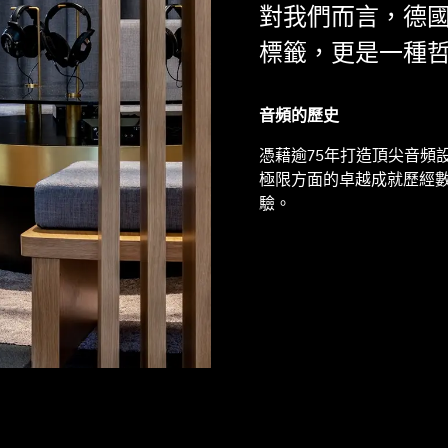
對我們而言，德
標籤，更是一種
音頻的歷史
憑藉逾75年打造頂尖音頻
極限方面的卓越成就歷經
驗。