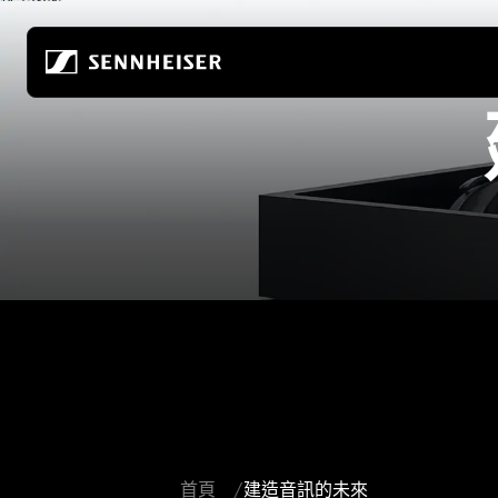
跳至內容
所有耳機
關於我們
所有發燒級耳機
真無線
打造音頻的未來
居家聆聽
無線耳機
關於我們
行動聆聽
頭戴式耳機
80年來，我們持續開創音頻的未來
發燒級遊戲
入耳式耳機
永續發展
所有音響組合
降噪耳機
在 Sonova 的職涯
-AMBEO-音響
耳塞式耳機
聆聽世界基金會
ACCENTUM 系列
發燒友體驗中心
首頁
建造音訊的未來