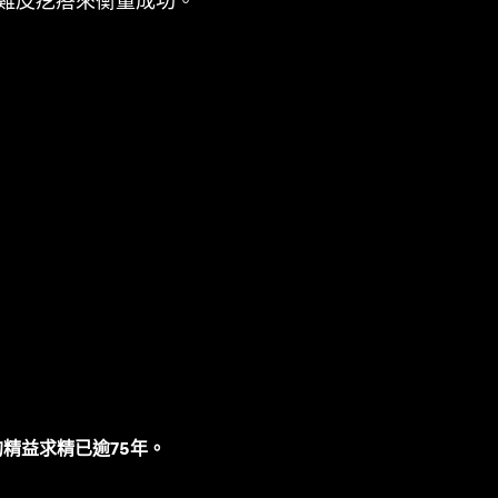
雞皮疙瘩來衡量成功。
精益求精已逾75年。