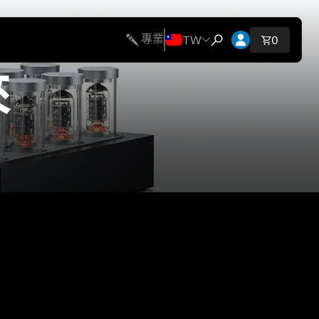
開啟帳號下拉
TW
專業
購物車內
0
開啟搜尋互動視窗
來