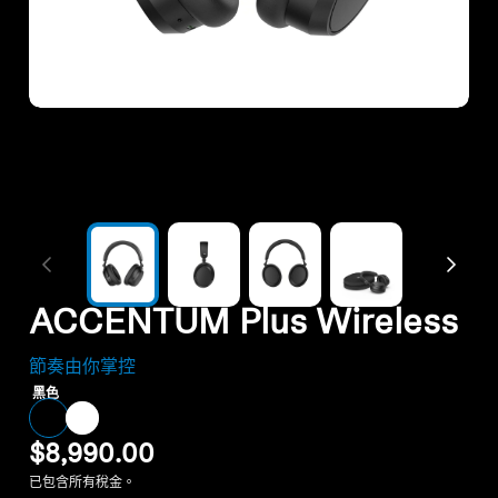
暢貨中心
探索
關於我們
技術
聲音空間
ACCENTUM Plus Wireless
節奏由你掌控
支援
黑色
專業
$8,990.00
已包含所有稅金。