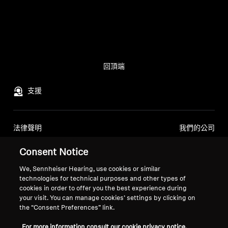
回頂端
支援
法律聲明
我們的公司
全球隱私權政策
關於我們
Consent Notice
線上銷售予消費者的通用條款與細
索諾瓦職涯發展
則
媒體聯繫
We, Sennheiser Hearing, use cookies or similar
漏洞揭露政策
新聞室
technologies for technical purposes and other types of
cookies in order to offer you the best experience during
Sennheiser 消費者品牌
your visit. You can manage cookies’ settings by clicking on
大使
the “Consent Preferences” link.
For more information consult our cookie privacy notice.