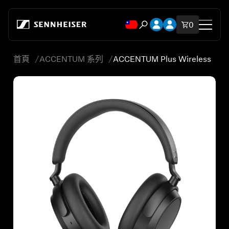
跳至內容
開啟帳號下拉式選單
開啟帳號下拉式選
購物車內
0
開啟搜尋互動視窗
首頁
ACCENTUM 系列
ACCENTUM Plus Wireless
商店
所有耳機
所有發燒級耳機
所有音響組合
輔助聽力
備用零件與配件
所有優惠