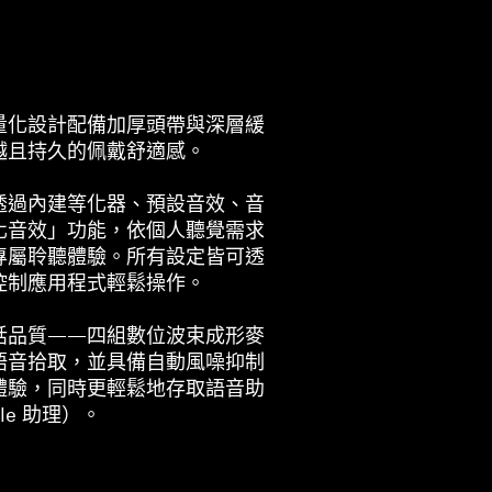
量化設計配備加厚頭帶與深層緩
越且持久的佩戴舒適感。
透過內建等化器、預設音效、音
化音效」功能，依個人聽覺需求
專屬聆聽體驗。所有設定皆可透
控制應用程式輕鬆操作。
話品質——四組數位波束成形麥
語音拾取，並具備自動風噪抑制
體驗，同時更輕鬆地存取語音助
ogle 助理）。