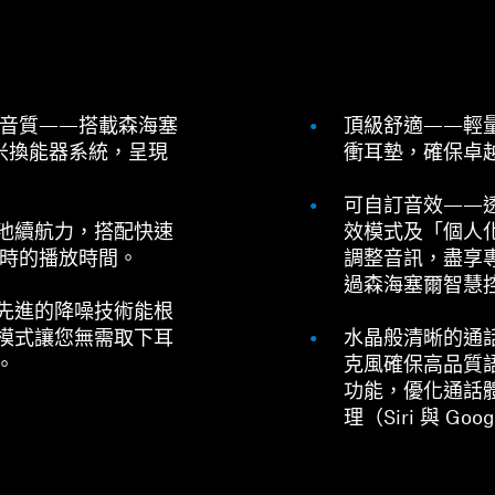
und 音質——搭載森海塞
頂級舒適——輕
毫米換能器系統，呈現
衝耳墊，確保卓
可自訂音效——
池續航力，搭配快速
效模式及「個人
小時的播放時間。
調整音訊，盡享
過森海塞爾智慧
先進的降噪技術能根
模式讓您無需取下耳
水晶般清晰的通
。
克風確保高品質
功能，優化通話
理（Siri 與 Go