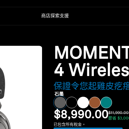
商店
探索
支援
輔助聽力
技術
備用零件與配件
電視輔助聽力
AMBEO|OS 與 Smart Control 應用程式
所有優惠
MOMEN
Conversation Clear Plus
森海塞爾聽力測試應用程式
暢貨中心
Auracast™
Smart Control 應用程式
4
Wirele
Smart Control Plus 應用程式
聲音空間
保證令您起雞皮疙瘩
石墨
$8,990.00
$11,990.00
節省
$3,00
已包含所有稅金。