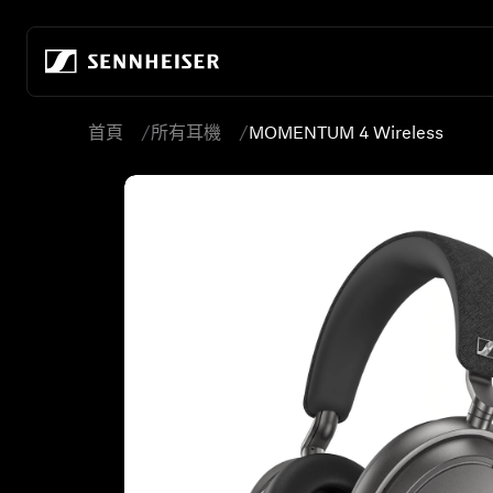
跳至內容
首頁
所有耳機
MOMENTUM 4
Wireless
所有耳機
關於我們
所有發燒級耳機
真無線
打造音頻的未來
居家聆聽
無線耳機
關於我們
行動聆聽
頭戴式耳機
80年來，我們持續開創音頻的未來
發燒級遊戲
入耳式耳機
永續發展
所有音響組合
降噪耳機
在 Sonova 的職涯
-AMBEO-音響
耳塞式耳機
聆聽世界基金會
ACCENTUM 系列
發燒友體驗中心