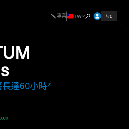
開啟帳號下拉
TW
專業
購物車內
0
開啟搜尋互動視窗
TUM
ss
長達60小時*
0.00