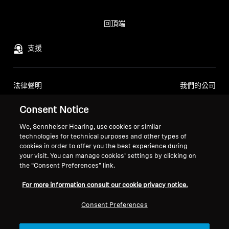
回頂端
支援
法律聲明
我們的公司
全球隱私權政策
關於我們
Consent Notice
線上銷售予消費者的通用條款與細
索諾瓦職涯發展
則
媒體聯繫
We, Sennheiser Hearing, use cookies or similar
漏洞揭露政策
新聞室
technologies for technical purposes and other types of
cookies in order to offer you the best experience during
Sennheiser 消費者品牌
your visit. You can manage cookies’ settings by clicking on
大使
the “Consent Preferences” link.
For more information consult our cookie privacy notice.
Consent Preferences
版本說明
Cookie 設定