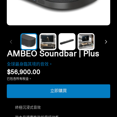
暢貨中心
探索
關於我們
AMBEO Soundbar | Plus
技術
全球最身臨其境的音效。
聲音空間
$56,900.00
已包含所有稅金。
立即購買
支援
專業
終極沉浸式音效