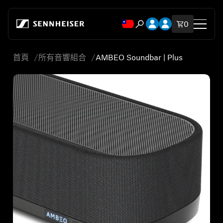
跳至內容
開啟帳號下拉式選單
開啟帳號下拉式選
購物車內
0
開啟搜尋互動視窗
首頁
所有音響組合
AMBEO Soundbar | Plus
商店
所有耳機
所有發燒級耳機
所有音響組合
輔助聽力
備用零件與配件
所有優惠