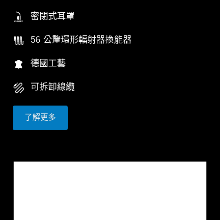
密閉式耳罩
56 公釐環形輻射器換能器
德國工藝
可拆卸線纜
了解更多