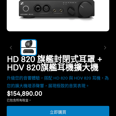
暢貨中心
探索
關於我們
技術
HD 820 旗艦封閉式耳罩 +
HDV 820旗艦耳機擴大機
聲音空間
升級您的音響體驗，搭配 HD 820 與 HDV 820 耳機，為
您的擴大機增添聲響，展現極致的音質表現。
支援
$154,890.00
已包含所有稅金。
專業
立即購買