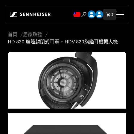
跳至內容
開啟帳號下拉式選單
開啟帳號下拉式選
購物車內
0
開啟搜尋互動視窗
首頁
居家聆聽
商店
HD 820 旗艦封閉式耳罩 + HDV 820旗艦耳機擴大機
所有耳機
所有發燒級耳機
所有音響組合
輔助聽力
備用零件與配件
所有優惠